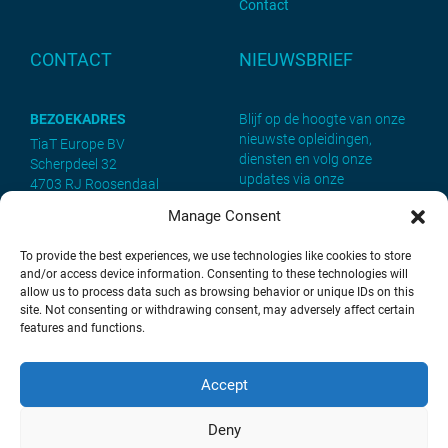
Contact
CONTACT
NIEUWSBRIEF
BEZOEKADRES
Blijf op de hoogte van onze
nieuwste opleidingen,
TiaT Europe BV
diensten en volg onze
Scherpdeel 32
updates via onze
4703 RJ Roosendaal
nieuwsbrief. Meld je nu aan!
Manage Consent
POSTADRES
TiaT Europe BV
To provide the best experiences, we use technologies like cookies to store
Scherpdeel 32
and/or access device information. Consenting to these technologies will
4703 RJ Roosendaal
allow us to process data such as browsing behavior or unique IDs on this
site. Not consenting or withdrawing consent, may adversely affect certain
features and functions.
Telefoon: +31 (0)165 552461
E-mail:
opleidingen@tiat.nl
Aanmelden
Accept
Deny