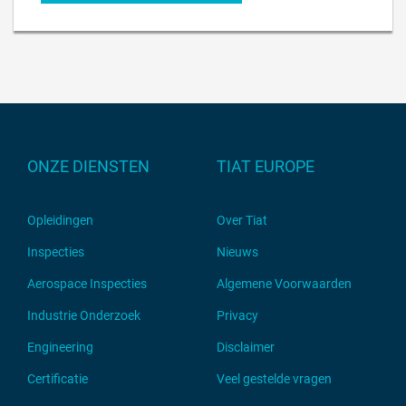
ONZE DIENSTEN
TIAT EUROPE
Opleidingen
Over Tiat
Inspecties
Nieuws
Aerospace Inspecties
Algemene Voorwaarden
Industrie Onderzoek
Privacy
Engineering
Disclaimer
Certificatie
Veel gestelde vragen